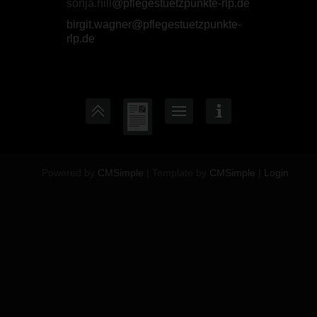
sonja.hill
@pflegestuetzpunkte-rlp.de
birgit.wagner@pflegestuetzpunkte-
rlp.de
Powered by
CMSimple
| Template by
CMSimple
|
Login