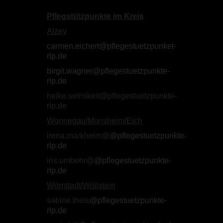
Pflegstützpunkte im Kreis
Alzey
carmen.eichert@pflegestuetzpunket-
rlp.de
birgit.wagner@pflegestuetzpunkte-
rlp.de
heike.selmikeit@pflegestuetzpunkte-
rlp.de
Wonnegau/Monsheim/Eich
irena.markheim@
@pflegestuetzpunkte-
rlp.de
iris.umbehr@
@pflegestuetzpunkte-
rlp.de
Wörrstadt/Wöllstein
sabine.theis
@pflegestuetzpunkte-
rlp.de