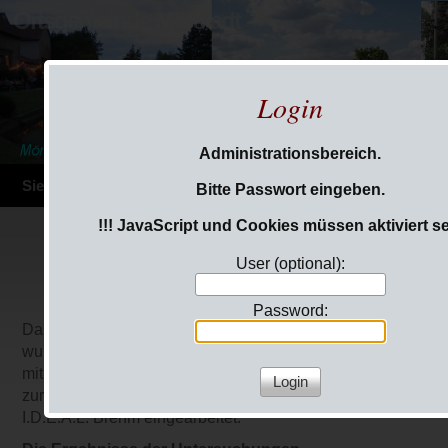
Ortsgemeinde Mörstadt
Login
Administrationsbereich.
Sie sind hier:
Login
Bitte Passwort eingeben.
!!! JavaScript und Cookies müssen aktiviert sei
User (optional):
Password:
Das Hochwasser- und Starkregenvorsorgekonzept
wurde zwischenzeitlich durch die SGD Süd geprüft und
mit Änderungserfordernissen an die VG Verwaltung
zurückgesendet. Diese werden derzeit durch das Büro
I.D.E.A.L. Brehm eingearbeitet.