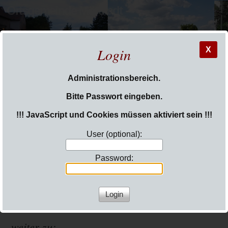
Ortsgemeinde Mörstadt
Login
X
Administrationsbereich.
Sie sind hier:
Login
Bitte Passwort eingeben.
!!! JavaScript und Cookies müssen aktiviert sein !!!
User (optional):
Password:
weiter zur Internetseite der Touristinfo der VG Monsheim
weiter zu: