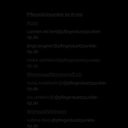
Pflegstützpunkte im Kreis
Alzey
carmen.eichert@pflegestuetzpunket-
rlp.de
birgit.wagner@pflegestuetzpunkte-
rlp.de
heike.selmikeit@pflegestuetzpunkte-
rlp.de
Wonnegau/Monsheim/Eich
irena.markheim@
@pflegestuetzpunkte-
rlp.de
iris.umbehr@
@pflegestuetzpunkte-
rlp.de
Wörrstadt/Wöllstein
sabine.theis
@pflegestuetzpunkte-
rlp.de