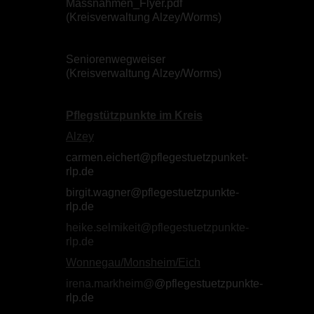
Massnahmen_Flyer.pdf
(Kreisverwaltung Alzey/Worms)
Seniorenwegweiser
(Kreisverwaltung Alzey/Worms)
Pflegstützpunkte im Kreis
Alzey
carmen.eichert@pflegestuetzpunket-
rlp.de
birgit.wagner@pflegestuetzpunkte-
rlp.de
heike.selmikeit@pflegestuetzpunkte-
rlp.de
Wonnegau/Monsheim/Eich
irena.markheim@
@pflegestuetzpunkte-
rlp.de