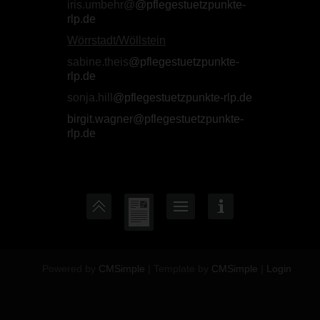
iris.umbehr@
@pflegestuetzpunkte-
rlp.de
Wörrstadt/Wöllstein
sabine.theis
@pflegestuetzpunkte-
rlp.de
sonja.hill
@pflegestuetzpunkte-rlp.de
birgit.wagner@pflegestuetzpunkte-
rlp.de
Powered by
CMSimple
| Template by
CMSimple
|
Login